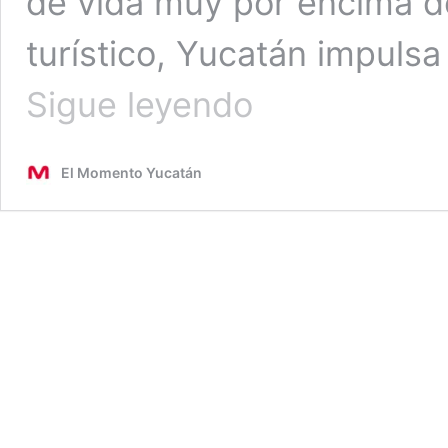
de vida muy por encima de
turístico, Yucatán impulsa
Artesanos
Sigue leyendo
de
Yucatán
buscan
El Momento Yucatán
salto
a
mercado
de
67
mil
mdd
en
moda
y
diseño