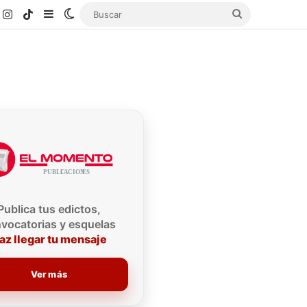
k
ouTube
Instagram
TikTok
Sidebar
Switch skin
Buscar
Publica tus edictos,
vocatorias y esquelas
az llegar tu mensaje
Ver más