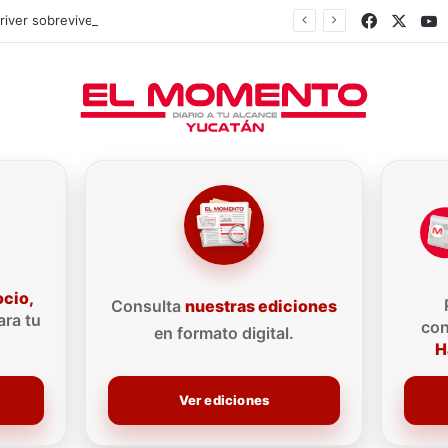
Faceboo
X
Y
Driver sobrevive a accidente en Francia
ocio,
Consulta
nuestras ediciones
ra tu
con
en formato digital.
H
Ver ediciones