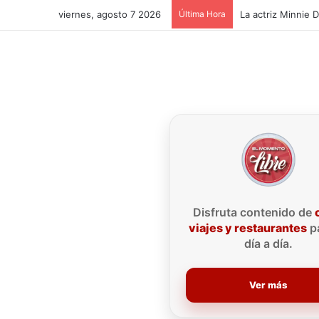
viernes, agosto 7 2026
Última Hora
La actriz Minnie 
Disfruta contenido de
viajes y restaurantes
pa
día a día.
Ver más