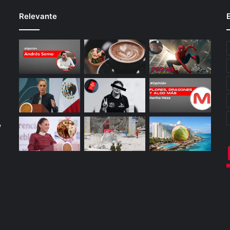
Relevante
y
o