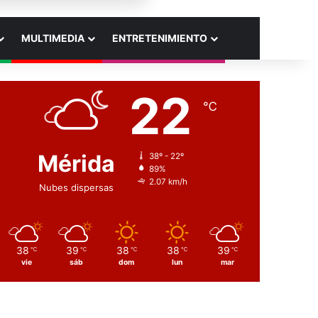
MULTIMEDIA
ENTRETENIMIENTO
22
℃
Mérida
38º - 22º
89%
2.07 km/h
Nubes dispersas
38
39
38
38
39
℃
℃
℃
℃
℃
vie
sáb
dom
lun
mar