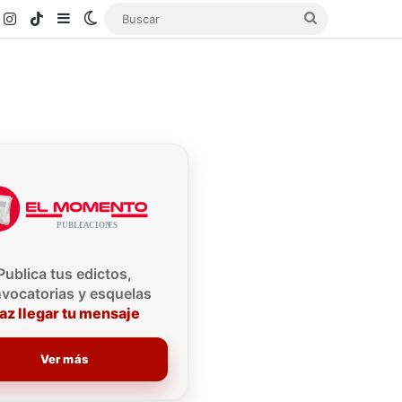
k
ouTube
Instagram
TikTok
Sidebar
Switch skin
Buscar
Publica tus edictos,
vocatorias y esquelas
az llegar tu mensaje
Ver más