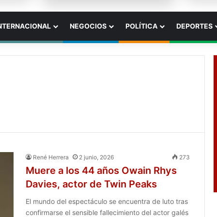
NTERNACIONAL
NEGOCIOS
POLÍTICA
DEPORTES
René Herrera
2 junio, 2026
273
Muere a los 44 años Owain Rhys
Davies, actor de Twin Peaks
El mundo del espectáculo se encuentra de luto tras
confirmarse el sensible fallecimiento del actor galés