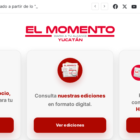
Faceboo
X
Y
Fracking es analizado a partir de lo “que le conviene al país”: Claudia Sheinbaum
ocio,
Consulta
nuestras ediciones
ra tu
con
en formato digital.
H
Ver ediciones