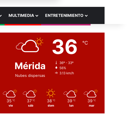
MULTIMEDIA
ENTRETENIMIENTO
36
℃
Mérida
36º - 33º
56%
3.13 km/h
Nubes dispersas
35
37
38
39
39
℃
℃
℃
℃
℃
vie
sáb
dom
lun
mar