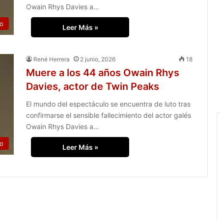
Owain Rhys Davies a…
to
Leer Más »
René Herrera
2 junio, 2026
18
Muere a los 44 años Owain Rhys
Davies, actor de Twin Peaks
El mundo del espectáculo se encuentra de luto tras
confirmarse el sensible fallecimiento del actor galés
Owain Rhys Davies a…
to
Leer Más »