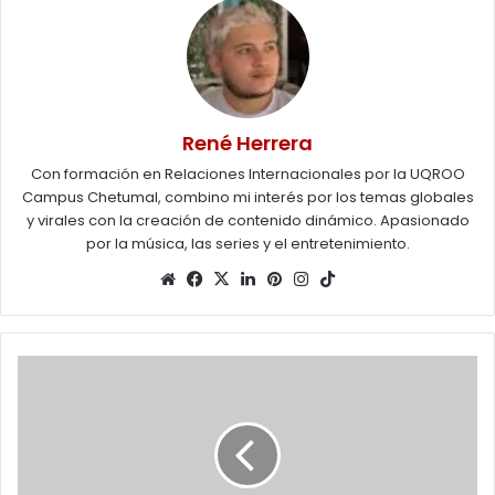
René Herrera
Con formación en Relaciones Internacionales por la UQROO
Campus Chetumal, combino mi interés por los temas globales
y virales con la creación de contenido dinámico. Apasionado
por la música, las series y el entretenimiento.
Website
Facebook
X
LinkedIn
Pinterest
Instagram
TikTok
Emitirán
convocatoria
para
elección
de
jueces