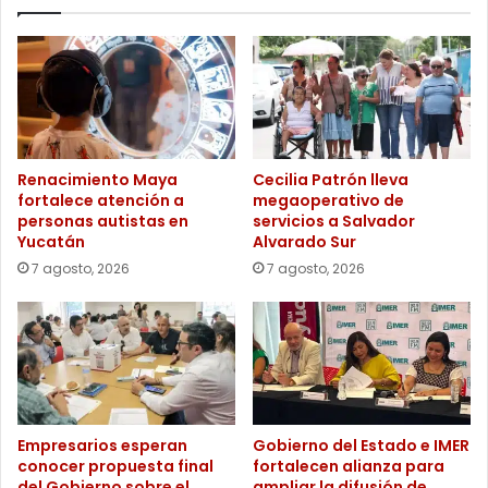
Renacimiento Maya
Cecilia Patrón lleva
fortalece atención a
megaoperativo de
personas autistas en
servicios a Salvador
Yucatán
Alvarado Sur
7 agosto, 2026
7 agosto, 2026
Empresarios esperan
Gobierno del Estado e IMER
conocer propuesta final
fortalecen alianza para
del Gobierno sobre el
ampliar la difusión de