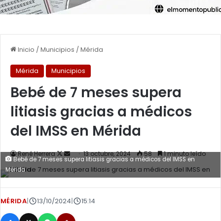
Inicio
/
Municipios
/
Mérida
Mérida
Municipios
Bebé de 7 meses supera
litiasis gracias a médicos
del IMSS en Mérida
Follow
Send
René Herrera
13 octubre, 2024
58
1 minuto leído
Bebé de 7 meses supera litiasis gracias a médicos del IMSS en
on
an
Mérida
X
email
MÉRIDA
|
13/10/2024
|
15:14