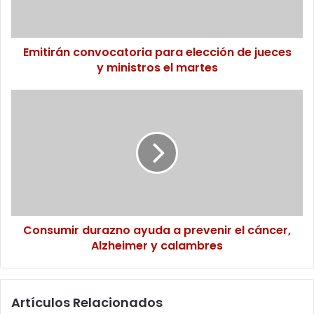
y
ministros
el
martes
Emitirán convocatoria para elección de jueces
y ministros el martes
Consumir
durazno
ayuda
a
prevenir
el
cáncer,
Alzheimer
y
calambres
Consumir durazno ayuda a prevenir el cáncer,
Alzheimer y calambres
Artículos Relacionados