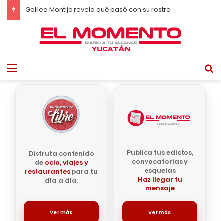
Galilea Montijo revela qué pasó con su rostro
Menu
B
Publica tus edictos,
Disfruta contenido
convocatorias y
de
ocio, viajes y
esquelas
restaurantes
para tu
Haz llegar tu
día a día.
mensaje
Ver más
Ver más