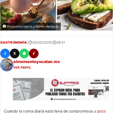
Desayunos ligeros y fáciles de hacer
GASTRONOMÍA
|
25/03/2025
|
08:51
X
elmomentoyucatan.mx
VER PERFIL
Cuando la rutina diaria está llena de compromisos y
poco