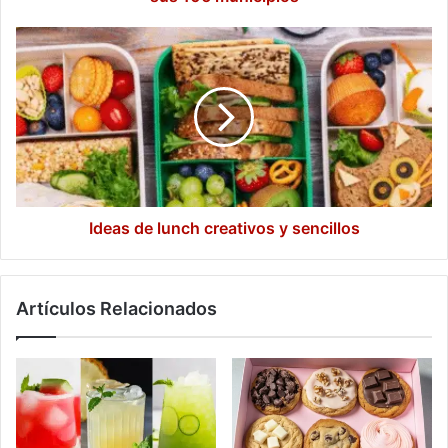
Ideas
de
lunch creativos
y
sencillos
Ideas de lunch creativos y sencillos
Artículos Relacionados