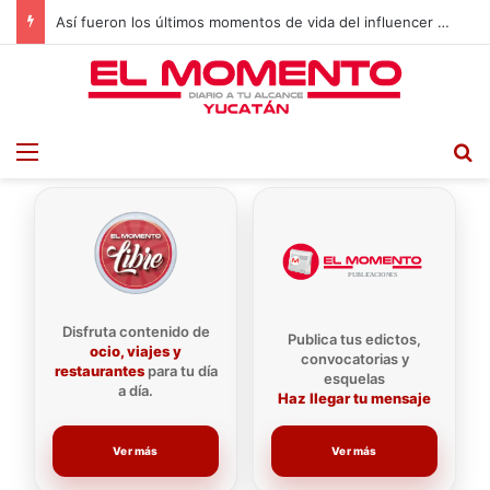
Así fueron los últimos momentos de vida del influencer César Gastélum
Menu
B
Disfruta contenido de
Publica tus edictos,
ocio, viajes y
convocatorias y
restaurantes
para tu día
esquelas
a día.
Haz llegar tu mensaje
Ver más
Ver más