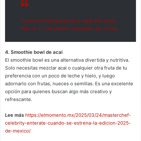
Cochinita Pibil queda en el lugar #12 entre
más de 11,258 platillos alrededor del mundo
4. Smoothie bowl de acai
El smoothie bowl es una alternativa divertida y nutritiva.
Solo necesitas mezclar acai o cualquier otra fruta de tu
preferencia con un poco de leche y hielo, y luego
adornarlo con frutas, nueces o semillas. Es una excelente
opción para quienes buscan algo más creativo y
refrescante.
Lee más
https://elmomento.mx/2025/03/24/masterchef-
celebrity-enterate-cuando-se-estrena-la-edicion-2025-
de-mexico/