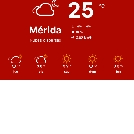
25
℃
Mérida
25º - 25º
86%
3.58 km/h
Nubes dispersas
38
38
39
38
38
℃
℃
℃
℃
℃
jue
vie
sáb
dom
lun