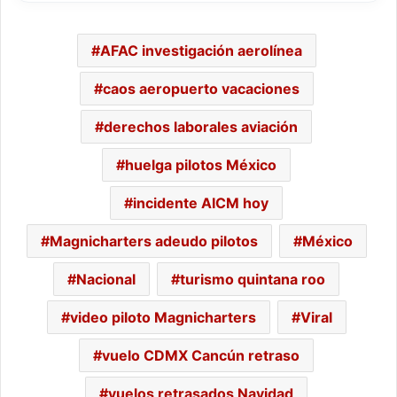
AFAC investigación aerolínea
caos aeropuerto vacaciones
derechos laborales aviación
huelga pilotos México
incidente AICM hoy
Magnicharters adeudo pilotos
México
Nacional
turismo quintana roo
video piloto Magnicharters
Viral
vuelo CDMX Cancún retraso
vuelos retrasados Navidad