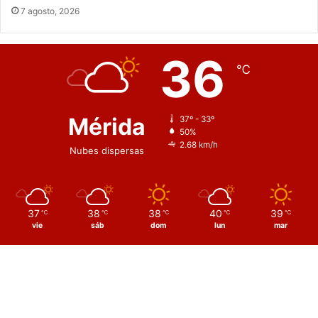
7 agosto, 2026
36
℃
Mérida
37º - 33º
50%
2.68 km/h
Nubes dispersas
37
38
38
40
39
℃
℃
℃
℃
℃
vie
sáb
dom
lun
mar