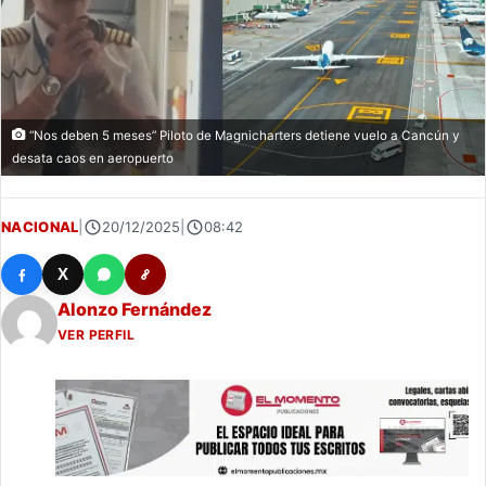
“Nos deben 5 meses” Piloto de Magnicharters detiene vuelo a Cancún y
desata caos en aeropuerto
NACIONAL
|
20/12/2025
|
08:42
X
Alonzo Fernández
VER PERFIL