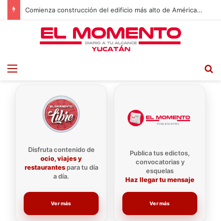
Reviven declaraciones de Vivian de la Torre tras nuevos avances en el caso Valeria Márquez
Menu
B
Disfruta contenido de
Publica tus edictos,
ocio, viajes y
convocatorias y
restaurantes
para tu día
esquelas
a día.
Haz llegar tu mensaje
Ver más
Ver más