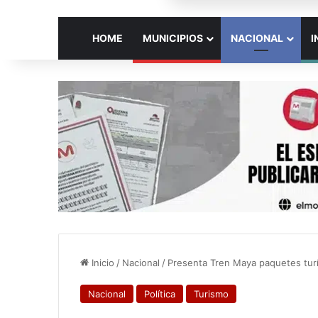
HOME
MUNICIPIOS
NACIONAL
I
Inicio
/
Nacional
/
Presenta Tren Maya paquetes turí
Nacional
Política
Turismo