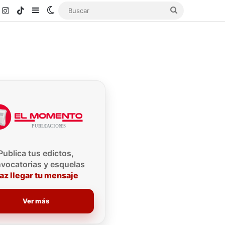
k
ouTube
Instagram
TikTok
Sidebar
Switch skin
Buscar
Publica tus edictos,
vocatorias y esquelas
az llegar tu mensaje
Ver más