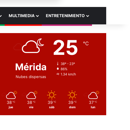
MULTIMEDIA
ENTRETENIMIENTO
25
℃
Mérida
38º - 23º
86%
1.34 km/h
Nubes dispersas
38
38
39
39
37
℃
℃
℃
℃
℃
jue
vie
sáb
dom
lun