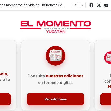
Faceboo
X
Y
Así fueron los últimos momentos de vida del influencer César Gastélum
ocio,
Consulta
nuestras ediciones
ra tu
con
en formato digital.
H
Ver ediciones