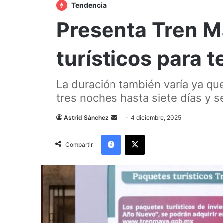
Tendencia
Presenta Tren 
turísticos para 
La duración también varía ya qu
tres noches hasta siete días y s
Send
Astrid Sánchez
4 diciembre, 2025
an
Facebook
X
email
Compartir