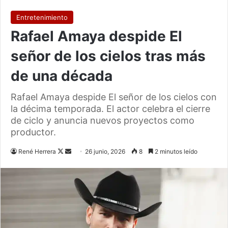
Entretenimiento
Rafael Amaya despide El
señor de los cielos tras más
de una década
Rafael Amaya despide El señor de los cielos con
la décima temporada. El actor celebra el cierre
de ciclo y anuncia nuevos proyectos como
productor.
Follow
Send
René Herrera
26 junio, 2026
8
2 minutos leído
on
an
X
email