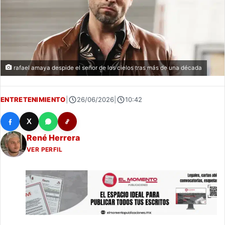
rafael amaya despide el señor de los cielos tras más de una década
ENTRETENIMIENTO
|
26/06/2026
|
10:42
X
René Herrera
VER PERFIL