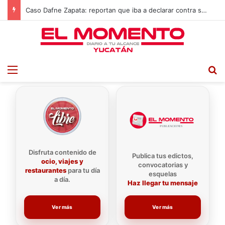
Caso Dafne Zapata: reportan que iba a declarar contra su padre por presunto abuso sexual
Menu
B
Disfruta contenido de
Publica tus edictos,
ocio, viajes y
convocatorias y
restaurantes
para tu día
esquelas
a día.
Haz llegar tu mensaje
Ver más
Ver más