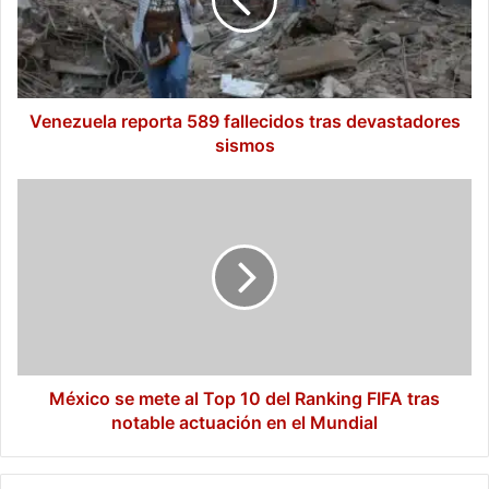
tras
devastadores
sismos
Venezuela reporta 589 fallecidos tras devastadores
sismos
México
se
mete
al
Top
10
del
Ranking
FIFA
tras
México se mete al Top 10 del Ranking FIFA tras
notable
notable actuación en el Mundial
actuación
en
el