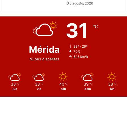
5 agosto, 2026
31
℃
Mérida
38º - 29º
70%
3.13 km/h
Nubes dispersas
38
38
40
39
38
℃
℃
℃
℃
℃
jue
vie
sáb
dom
lun