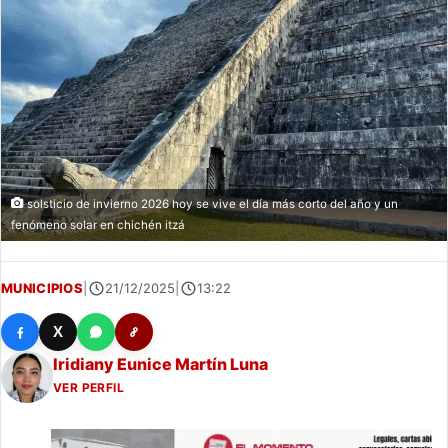
solsticio de invierno 2026 hoy se vive el día más corto del año y un
fenómeno solar en chichén itzá
MUNICIPIOS
|
21/12/2025
|
13:22
X
Iridiany Eunice Martín Luna
VER PERFIL