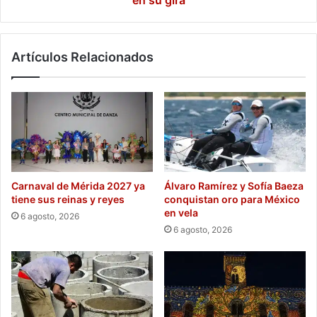
en su gira
Artículos Relacionados
Carnaval de Mérida 2027 ya
Álvaro Ramírez y Sofía Baeza
tiene sus reinas y reyes
conquistan oro para México
en vela
6 agosto, 2026
6 agosto, 2026