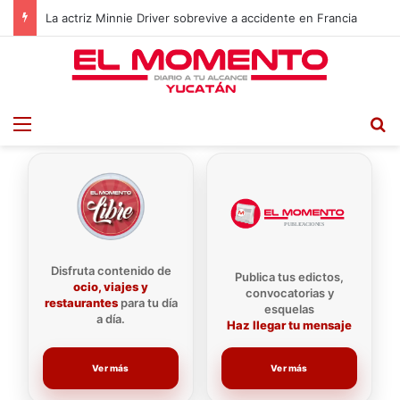
La actriz Minnie Driver sobrevive a accidente en Francia
Menu
B
Disfruta contenido de
Publica tus edictos,
ocio, viajes y
convocatorias y
restaurantes
para tu día
esquelas
a día.
Haz llegar tu mensaje
Ver más
Ver más