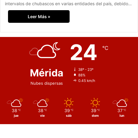
intervalos de chubascos en varias entidades del país, debido…
Leer Más »
24
℃
Mérida
38º - 23º
88%
0.45 km/h
Nubes dispersas
38
38
39
39
37
℃
℃
℃
℃
℃
jue
vie
sáb
dom
lun