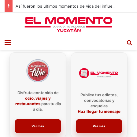
Así fueron los últimos momentos de vida del influencer César Gastélum
Menu
B
Disfruta contenido de
Publica tus edictos,
ocio, viajes y
convocatorias y
restaurantes
para tu día
esquelas
a día.
Haz llegar tu mensaje
Ver más
Ver más