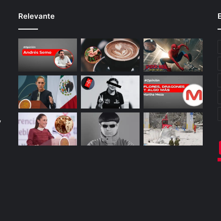
Relevante
y
o