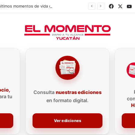
Faceboo
X
Y
Así fueron los últimos momentos de vida del influencer César Gastélum
ocio,
Consulta
nuestras ediciones
ra tu
con
en formato digital.
H
Ver ediciones