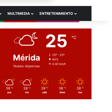
MULTIMEDIA
ENTRETENIMIENTO
25
℃
Mérida
25º - 25º
84%
4.92 km/h
Nubes dispersas
38
38
39
38
38
℃
℃
℃
℃
℃
jue
vie
sáb
dom
lun