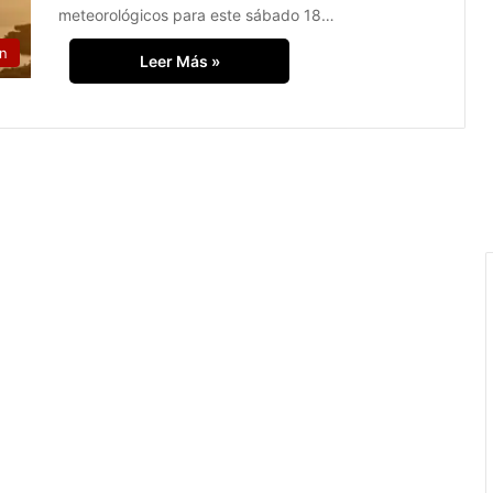
meteorológicos para este sábado 18…
án
Leer Más »