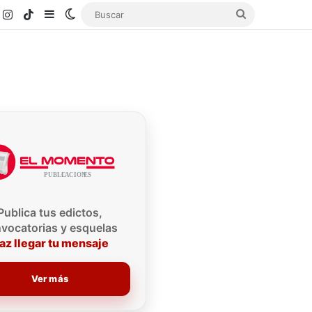
k
ouTube
Instagram
TikTok
Sidebar
Switch skin
Buscar
Publica tus edictos,
vocatorias y esquelas
az llegar tu mensaje
Ver más