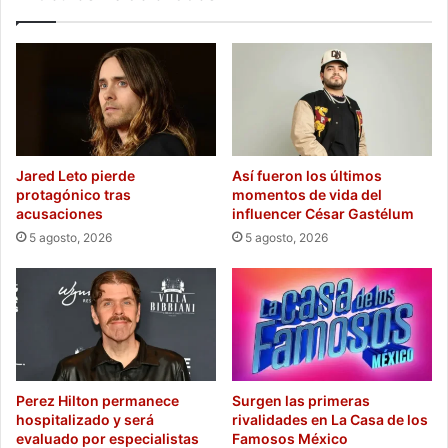
Jared Leto pierde
Así fueron los últimos
protagónico tras
momentos de vida del
acusaciones
influencer César Gastélum
5 agosto, 2026
5 agosto, 2026
Perez Hilton permanece
Surgen las primeras
hospitalizado y será
rivalidades en La Casa de los
evaluado por especialistas
Famosos México