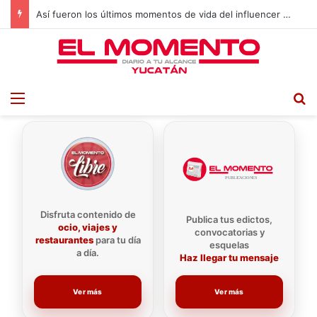
Así fueron los últimos momentos de vida del influencer César Gastélum
Menu
B
Disfruta contenido de
Publica tus edictos,
ocio, viajes y
convocatorias y
restaurantes
para tu día
esquelas
a día.
Haz llegar tu mensaje
Ver más
Ver más