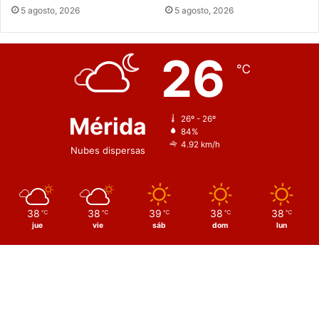
5 agosto, 2026
5 agosto, 2026
26
℃
Mérida
26º - 26º
84%
4.92 km/h
Nubes dispersas
38
38
39
38
38
℃
℃
℃
℃
℃
jue
vie
sáb
dom
lun