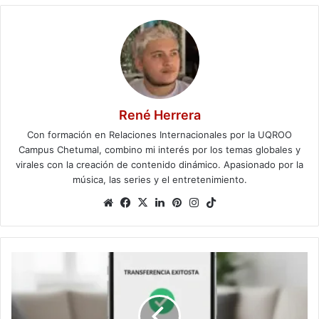
René Herrera
Con formación en Relaciones Internacionales por la UQROO
Campus Chetumal, combino mi interés por los temas globales y
virales con la creación de contenido dinámico. Apasionado por la
música, las series y el entretenimiento.
Website
Facebook
X
LinkedIn
Pinterest
Instagram
TikTok
Bancos
deberán
homologar
sus
apps