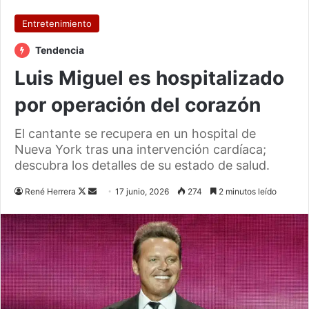
Entretenimiento
Tendencia
Luis Miguel es hospitalizado
por operación del corazón
El cantante se recupera en un hospital de
Nueva York tras una intervención cardíaca;
descubra los detalles de su estado de salud.
Follow
Send
René Herrera
17 junio, 2026
274
2 minutos leído
on
an
X
email