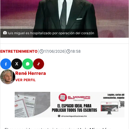
luis miguel es hospitalizado por operación del corazón
ENTRETENIMIENTO
|
17/06/2026
|
18:58
X
René Herrera
VER PERFIL