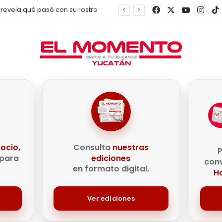
Facebook
X
YouTub
Inst
Mayra Hermosillo se enfrentará a La Mataviejitas en nueva serie de HBO
e
ocio,
Consulta
nuestras
P
para
ediciones
conv
en formato digital.
Ha
Ver ediciones