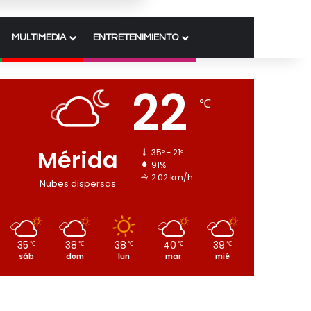
MULTIMEDIA
ENTRETENIMIENTO
22
℃
Mérida
35º - 21º
91%
2.02 km/h
Nubes dispersas
35
38
38
40
39
℃
℃
℃
℃
℃
sáb
dom
lun
mar
mié