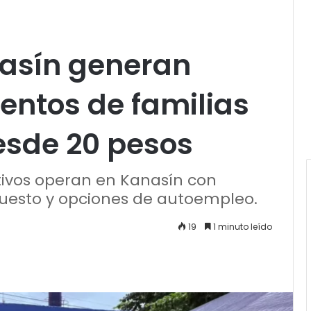
nasín generan
ientos de familias
esde 20 pesos
ctivos operan en Kanasín con
puesto y opciones de autoempleo.
19
1 minuto leído