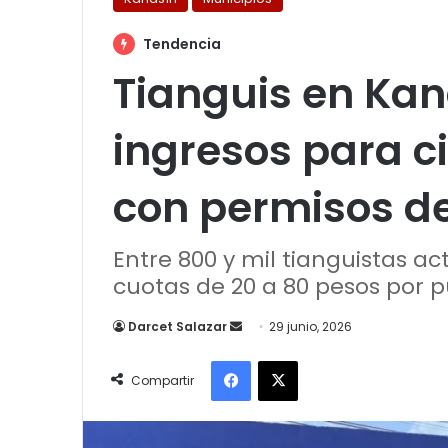
Tendencia
Tianguis en Ka
ingresos para c
con permisos d
Entre 800 y mil tianguistas a
cuotas de 20 a 80 pesos por 
Send
Darcet Salazar
29 junio, 2026
an
Facebook
X
email
Compartir