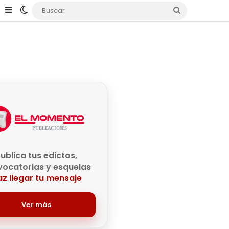
e
agram
TikTok
Sidebar
Switch skin
Buscar
ublica tus edictos,
ocatorias y esquelas
z llegar tu mensaje
Ver más