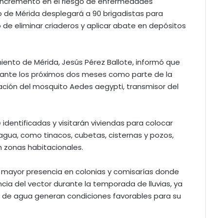
el incremento en el riesgo de enfermedades
o de Mérida desplegará a 90 brigadistas para
o de eliminar criaderos y aplicar abate en depósitos
iento de Mérida, Jesús Pérez Ballote, informó que
urante los próximos dos meses como parte de la
eración del mosquito Aedes aegypti, transmisor del
identificadas y visitarán viviendas para colocar
agua, como tinacos, cubetas, cisternas y pozos,
n zonas habitacionales.
rá mayor presencia en colonias y comisarías donde
cia del vector durante la temporada de lluvias, ya
n de agua generan condiciones favorables para su