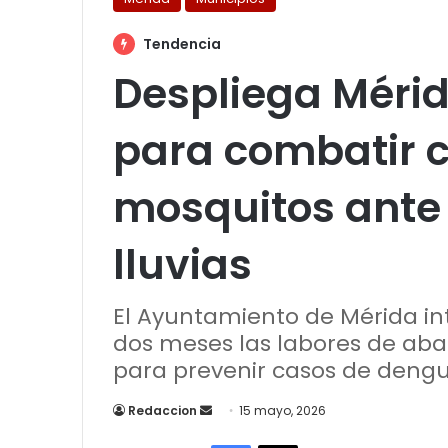
Tendencia
Despliega Mérid
para combatir c
mosquitos ante
lluvias
El Ayuntamiento de Mérida in
dos meses las labores de abat
para prevenir casos de dengu
Send
Redaccion
15 mayo, 2026
an
Facebook
X