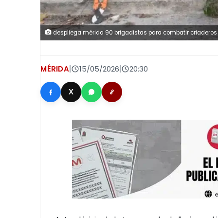
despliega mérida 90 brigadistas para combatir criaderos
MÉRIDA
|
15/05/2026
|
20:30
X