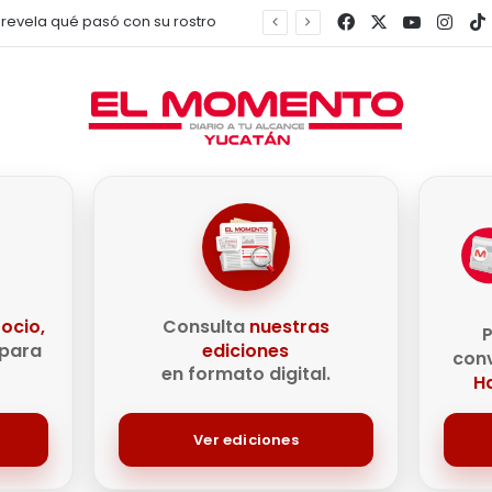
Facebook
X
YouTub
Inst
o revela qué pasó con su rostro
e
ocio,
Consulta
nuestras
P
para
ediciones
conv
en formato digital.
Ha
Ver ediciones